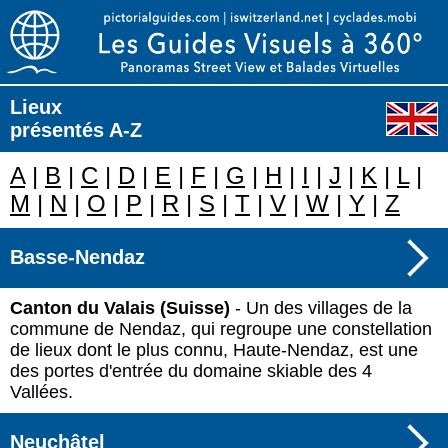
Lieux
présentés A-Z
A
|
B
|
C
|
D
|
E
|
F
|
G
|
H
|
I
|
J
|
K
|
L
|
M
|
N
|
O
|
P
|
R
|
S
|
T
|
V
|
W
|
Y
|
Z
Basse-Nendaz
Canton du Valais (Suisse)
- Un des villages de la
commune de Nendaz, qui regroupe une constellation
de lieux dont le plus connu, Haute-Nendaz, est une
des portes d'entrée du domaine skiable des 4
Vallées.
Neuchâtel