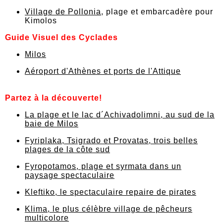
Village de Pollonia
, plage et embarcadère pour
Kimolos
Guide Visuel des Cyclades
Milos
Aéroport d'Athènes et ports de l'Attique
Partez à la découverte!
La plage et le lac d´Achivadolimni, au sud de la
baie de Milos
Fyriplaka, Tsigrado et Provatas, trois belles
plages de la côte sud
Fyropotamos, plage et syrmata dans un
paysage spectaculaire
Kleftiko, le spectaculaire repaire de pirates
Klima, le plus célèbre village de pêcheurs
multicolore